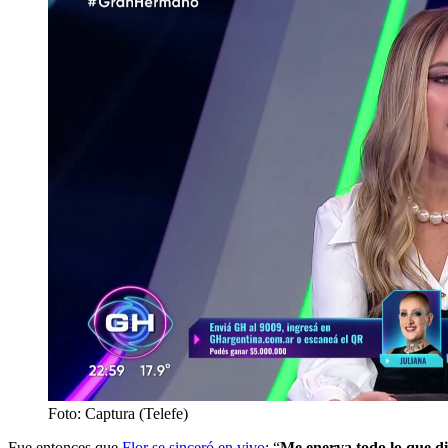
Foto: Captura (Telefe)
Fue entonces que
Flor se sinceró en vivo
: “
Me enerva todo lo que di