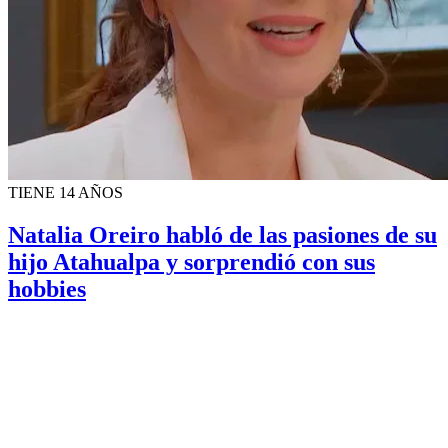
TIENE 14 AÑOS
Natalia Oreiro habló de las pasiones de su
hijo Atahualpa y sorprendió con sus
hobbies