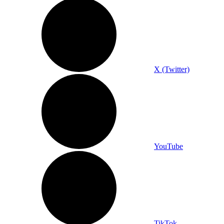
X (Twitter)
YouTube
TikTok