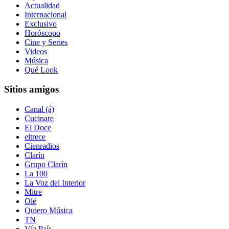
Actualidad
Internacional
Exclusivo
Horóscopo
Cine y Series
Videos
Música
Qué Look
Sitios amigos
Canal (á)
Cucinare
El Doce
eltrece
Cienradios
Clarín
Grupo Clarín
La 100
La Voz del Interior
Mitre
Olé
Quiero Música
TN
Vía País