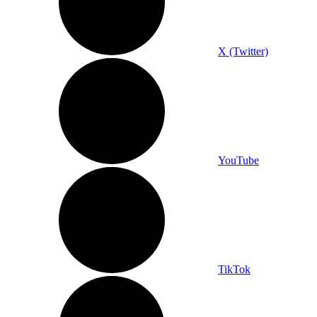
X (Twitter)
YouTube
TikTok