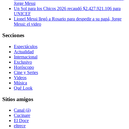
Jorge Messi
Un Sol para los Chicos 2026 recaudó $2.427.921.106 para
UNICEF
Lionel Messi llegó a Rosario para despedir a su papá, Jorge
Messi: el video
Secciones
Espectáculos
Actualidad
Internacional
Exclusivo
Horóscopo
Cine y Series
Videos
Música
Qué Look
Sitios amigos
Canal (á)
Cucinare
El Doce
eltrece