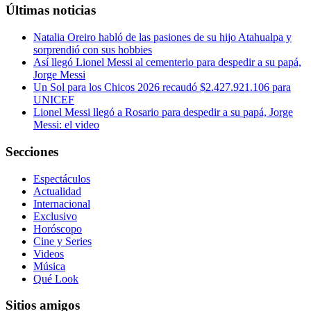
Últimas noticias
Natalia Oreiro habló de las pasiones de su hijo Atahualpa y
sorprendió con sus hobbies
Así llegó Lionel Messi al cementerio para despedir a su papá,
Jorge Messi
Un Sol para los Chicos 2026 recaudó $2.427.921.106 para
UNICEF
Lionel Messi llegó a Rosario para despedir a su papá, Jorge
Messi: el video
Secciones
Espectáculos
Actualidad
Internacional
Exclusivo
Horóscopo
Cine y Series
Videos
Música
Qué Look
Sitios amigos