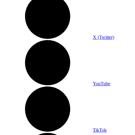
X (Twitter)
YouTube
TikTok