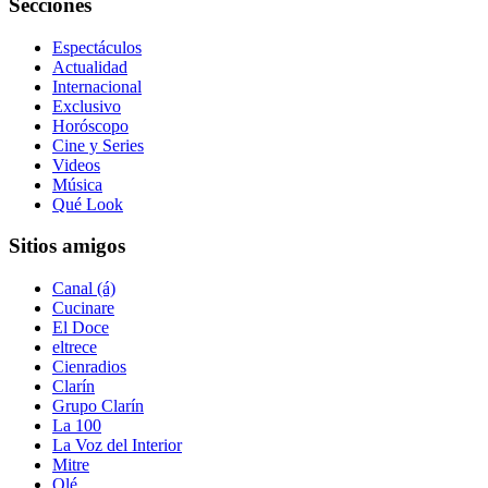
Secciones
Espectáculos
Actualidad
Internacional
Exclusivo
Horóscopo
Cine y Series
Videos
Música
Qué Look
Sitios amigos
Canal (á)
Cucinare
El Doce
eltrece
Cienradios
Clarín
Grupo Clarín
La 100
La Voz del Interior
Mitre
Olé