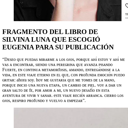
FRAGMENTO DEL LIBRO DE
SILVINA LUNA QUE ESCOGIÓ
EUGENIA PARA SU PUBLICACIÓN
“Dᴇsᴇᴏ qᴜᴇ ᴘᴜᴇᴅᴀs ᴍɪʀᴀʀᴍᴇ ᴀ ʟᴏs ᴏᴊᴏs, ᴘᴏʀqᴜᴇ ᴀʜɪ́ ᴇsᴛᴏʏ ʏ ᴀʜɪ́ ᴍᴇ
ᴠᴀs ᴀ ᴇɴᴄᴏɴᴛʀᴀʀ, sɪᴇɴᴅᴏ ᴜɴᴀ ᴘᴇʀᴇɢʀɪɴᴀ qᴜᴇ ᴀᴠᴀɴᴢᴀ ᴘɪsᴀɴᴅᴏ
Fᴜᴇʀᴛᴇ, ᴇɴ ᴄᴏɴᴛɪɴᴜᴀ ᴍᴇᴛᴀᴍᴏʀfᴏsɪs, ᴀᴍᴀɴᴅᴏ, ᴇɴᴛʀᴇɢᴀ́ɴᴅᴏsᴇ ᴀ ʟᴀ
ᴠɪᴅᴀ, ᴇɴ ᴇsᴛᴇ ᴠɪᴀᴊᴇ ᴇᴛᴇʀɴᴏ ᴇɴ ᴇʟ qᴜᴇ, ᴄᴏɴ ᴘʀᴏfᴜɴᴅᴀ ᴇᴍᴏᴄɪᴏ́ɴ ᴘᴜᴇᴅᴏ
ɢʀɪᴛᴀʀ: ahora soy. hᴏʏ ᴍᴇ ɢᴜsᴛᴀʀɪ́ᴀ qᴜᴇ ᴍᴇ ᴛᴏᴍᴇs ᴅᴇ ʟᴀ ᴍᴀɴᴏ,
ᴘᴏʀqᴜᴇ ɪɴɪᴄɪᴏ ᴜɴᴀ ɴᴜᴇᴠᴀ ᴇᴛᴀᴘᴀ, ᴜɴ ᴄᴀᴍʙɪᴏ ᴅᴇ ᴘɪᴇʟ. vᴏʏ ᴀ ᴅᴀʀ ᴜɴ
ɢʀᴀɴ sᴀʟᴛᴏ ᴅᴇ fᴇ, ᴘᴏʀ ᴀᴍᴏʀ ᴀ ᴍɪ, ᴜɴ ɴᴜᴇᴠᴏ ᴅᴇsᴀfɪ́ᴏ ᴇɴ ᴇsᴛᴀ
ᴀᴠᴇɴᴛᴜʀᴀ ᴅᴇ ᴠɪᴠɪʀ ʏ sᴀɴᴀʀ. esᴛᴇ ᴠɪᴀᴊᴇ ʀᴇᴄɪᴇ́ɴ ᴀʀʀᴀɴᴄᴀ. cɪᴇʀʀᴏ ʟᴏs
ᴏᴊᴏs, ʀᴇsᴘɪʀᴏ ᴘʀᴏfᴜɴᴅᴏ ʏ ᴠᴜᴇʟᴠᴏ ᴀ ᴇᴍᴘᴇᴢᴀʀ”.