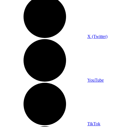
X (Twitter)
YouTube
TikTok