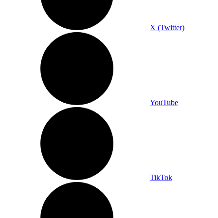
X (Twitter)
YouTube
TikTok