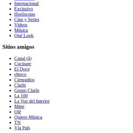
Internacional
Exclusivo
Horóscopo
Cine y Series
Videos
Música
Qué Look
Sitios amigos
Canal (á)
Cucinare
El Doce
eltrece
Cienradios
Clarín
Grupo Clarín
La 100
La Voz del Interior
Mitre
Olé
Quiero Música
TN
Vía País