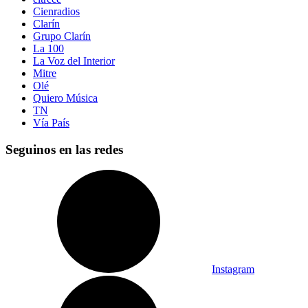
Cienradios
Clarín
Grupo Clarín
La 100
La Voz del Interior
Mitre
Olé
Quiero Música
TN
Vía País
Seguinos en las redes
Instagram