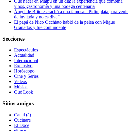
Qué hacer en Maipú en un día: la experiencia que combina
vinos, gastronomía y una bodega centenaria
Ángel de Brito escrachó a una famosa: “Pidió plata para venir
de invitada y no es diva”
El papá de Nico Occhiato habló de la pelea con Migue
Granados y fue contundente
Secciones
Espectáculos
Actualidad
Internacional
Exclusivo
Horóscopo
Cine y Series
Videos
Música
Qué Look
Sitios amigos
Canal (á)
Cucinare
El Doce
eltrece