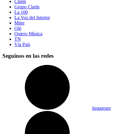
Clarín
Grupo Clarín
La 100
La Voz del Interior
Mitre
Olé
Quiero Música
TN
Vía País
Seguinos en las redes
Instagram