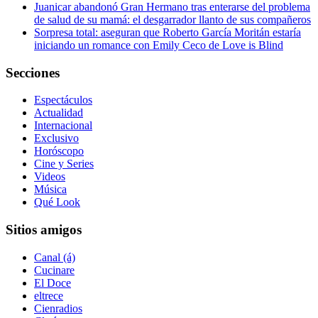
Juanicar abandonó Gran Hermano tras enterarse del problema
de salud de su mamá: el desgarrador llanto de sus compañeros
Sorpresa total: aseguran que Roberto García Moritán estaría
iniciando un romance con Emily Ceco de Love is Blind
Secciones
Espectáculos
Actualidad
Internacional
Exclusivo
Horóscopo
Cine y Series
Videos
Música
Qué Look
Sitios amigos
Canal (á)
Cucinare
El Doce
eltrece
Cienradios