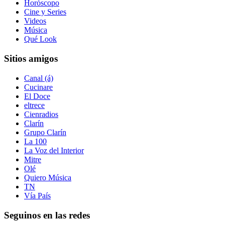
Horóscopo
Cine y Series
Videos
Música
Qué Look
Sitios amigos
Canal (á)
Cucinare
El Doce
eltrece
Cienradios
Clarín
Grupo Clarín
La 100
La Voz del Interior
Mitre
Olé
Quiero Música
TN
Vía País
Seguinos en las redes