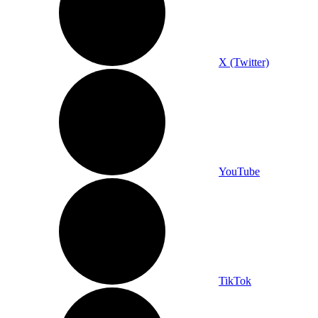
X (Twitter)
YouTube
TikTok