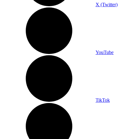
X (Twitter)
YouTube
TikTok