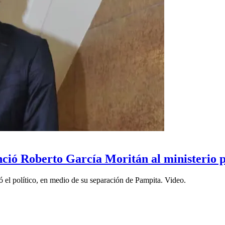
nció Roberto García Moritán al ministerio 
 el político, en medio de su separación de Pampita. Video.