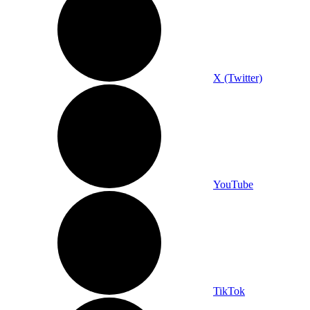
X (Twitter)
YouTube
TikTok