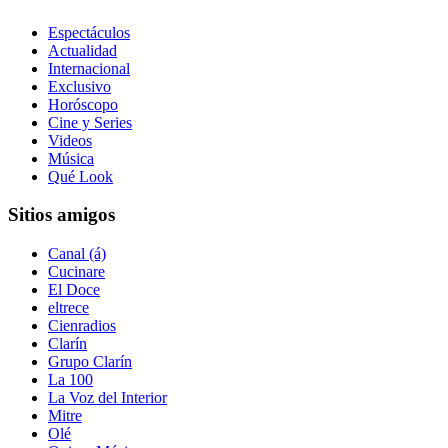
Espectáculos
Actualidad
Internacional
Exclusivo
Horóscopo
Cine y Series
Videos
Música
Qué Look
Sitios amigos
Canal (á)
Cucinare
El Doce
eltrece
Cienradios
Clarín
Grupo Clarín
La 100
La Voz del Interior
Mitre
Olé