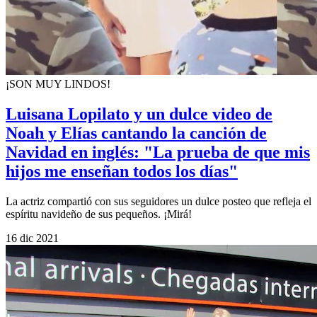
¡SON MUY LINDOS!
Luisana Lopilato y un dulce video de
Noah y Elías cantando la canción de
Navidad en inglés: "La prueba de que mis
hijos me enseñan todos los días"
La actriz compartió con sus seguidores un dulce posteo que refleja el
espíritu navideño de sus pequeños. ¡Mirá!
16 dic 2021