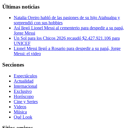
Últimas noticias
Natalia Oreiro habló de las pasiones de su hijo Atahualpa y
sorprendió con sus hobbies
Así llegó Lionel Messi al cementerio para despedir a su papá,
Jorge Messi
Un Sol para los Chicos 2026 recaudó $2.427.921.106 para
UNICEF
Lionel Messi llegó a Rosario para despedir a su papá, Jorge
Messi: el video
Secciones
Espectáculos
Actualidad
Internacional
Exclusivo
Horóscopo
Cine y Series
Videos
Música
Qué Look
Sitios amigos