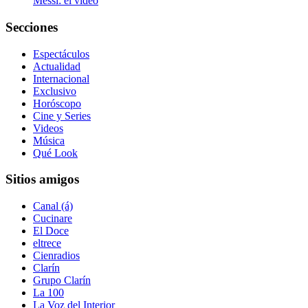
Messi: el video
Secciones
Espectáculos
Actualidad
Internacional
Exclusivo
Horóscopo
Cine y Series
Videos
Música
Qué Look
Sitios amigos
Canal (á)
Cucinare
El Doce
eltrece
Cienradios
Clarín
Grupo Clarín
La 100
La Voz del Interior