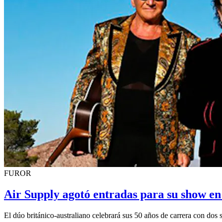
FUROR
Air Supply agotó entradas para su show en
El dúo británico-australiano celebrará sus 50 años de carrera con dos