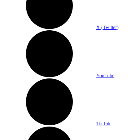
X (Twitter)
YouTube
TikTok