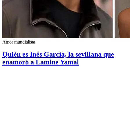
Amor mundialista
Quién es Inés García, la sevillana que
enamoró a Lamine Yamal