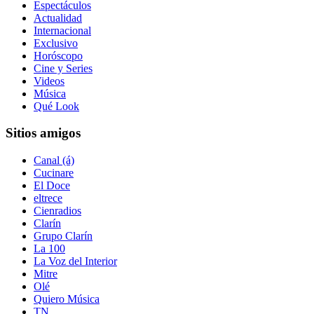
Espectáculos
Actualidad
Internacional
Exclusivo
Horóscopo
Cine y Series
Videos
Música
Qué Look
Sitios amigos
Canal (á)
Cucinare
El Doce
eltrece
Cienradios
Clarín
Grupo Clarín
La 100
La Voz del Interior
Mitre
Olé
Quiero Música
TN