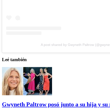
A post shared by Gwyneth Paltrow (@gwyne
Leé también
Gwyneth Paltrow posó junto a su hija y su 