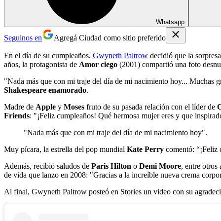
Whatsapp
Seguinos en
Agregá Ciudad como sitio preferido
En el día de su cumpleaños,
Gwyneth Paltrow
decidió que la sorpresa
años, la protagonista de
Amor ciego
(2001) compartió una foto desnud
"Nada más que con mi traje del día de mi nacimiento hoy... Muchas gr
Shakespeare enamorado
.
Madre de
Apple
y
Moses
fruto de su pasada relación con el líder de
C
Friends
: "¡Feliz cumpleaños! Qué hermosa mujer eres y que inspira
"Nada más que con mi traje del día de mi nacimiento hoy".
Muy pícara, la estrella del pop mundial
Kate Perry
comentó: “¡Feliz c
Además, recibió saludos de
Paris Hilton
o
Demi Moore
, entre otro
de vida que lanzo en 2008: "Gracias a la increíble nueva crema corp
Al final, Gwyneth Paltrow posteó en Stories un video con su agradecim