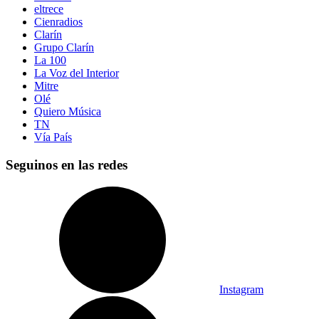
eltrece
Cienradios
Clarín
Grupo Clarín
La 100
La Voz del Interior
Mitre
Olé
Quiero Música
TN
Vía País
Seguinos en las redes
Instagram