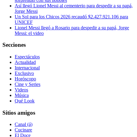
sorprendió con sus hobbies
Así llegó Lionel Messi al cementerio para despedir a su papá,
Jorge Messi
Un Sol para los Chicos 2026 recaudó $2.427.921.106 para
UNICEF
Lionel Messi llegó a Rosario para despedir a su papá, Jorge
Messi: el video
Secciones
Espectáculos
Actualidad
Internacional
Exclusivo
Horóscopo
Cine y Series
Videos
Música
Qué Look
Sitios amigos
Canal (á)
Cucinare
El Doce