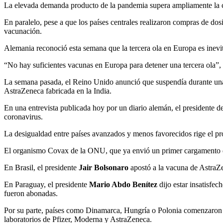
La elevada demanda producto de la pandemia supera ampliamente la c
En paralelo, pese a que los países centrales realizaron compras de dos
vacunación.
Alemania reconoció esta semana que la tercera ola en Europa es inevit
“No hay suficientes vacunas en Europa para detener una tercera ola”,
La semana pasada, el Reino Unido anunció que suspendía durante unas
AstraZeneca fabricada en la India.
En una entrevista publicada hoy por un diario alemán, el presidente d
coronavirus.
La desigualdad entre países avanzados y menos favorecidos rige el pr
El organismo Covax de la ONU, que ya envió un primer cargamento de d
En Brasil, el presidente
Jair Bolsonaro
apostó a la vacuna de AstraZe
En Paraguay, el presidente
Mario Abdo Benítez
dijo estar insatisfe
fueron abonadas.
Por su parte, países como Dinamarca, Hungría o Polonia comenzaron gest
laboratorios de Pfizer, Moderna y AstraZeneca.