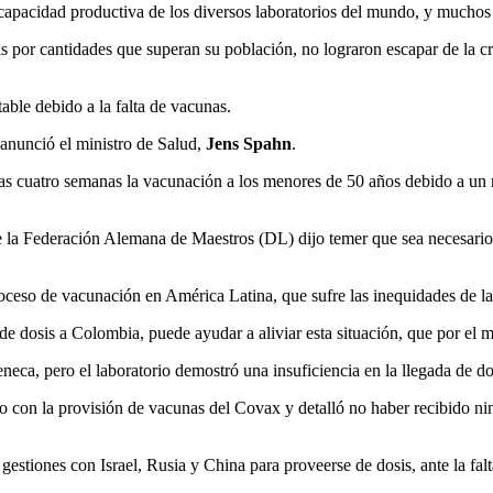
apacidad productiva de los diversos laboratorios del mundo, y muchos
is por cantidades que superan su población, no lograron escapar de la cri
able debido a la falta de vacunas.
 anunció el ministro de Salud,
Jens Spahn
.
 cuatro semanas la vacunación a los menores de 50 años debido a un ret
e la Federación Alemana de Maestros (DL) dijo temer que sea necesario 
oceso de vacunación en América Latina, que sufre las inequidades de la
osis a Colombia, puede ayudar a aliviar esta situación, que por el mo
neca, pero el laboratorio demostró una insuficiencia en la llegada de 
cho con la provisión de vacunas del Covax y detalló no haber recibido n
iones con Israel, Rusia y China para proveerse de dosis, ante la falta 