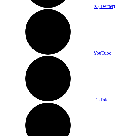
X (Twitter)
YouTube
TikTok