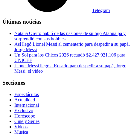
Telegram
Últimas noticias
Natalia Oreiro habló de las pasiones de su hijo Atahualpa y
sorprendió con sus hobbies
Así llegó Lionel Messi al cementerio para despedir a su papá,
Jorge Messi
Un Sol para los Chicos 2026 recaudó $2.427.921.106 para
UNICEF
Lionel Messi llegó a Rosario para despedir a su papá, Jorge
Messi: el video
Secciones
Espectáculos
Actualidad
Internacional
Exclusivo
Horóscopo
Cine y Series
Videos
Música