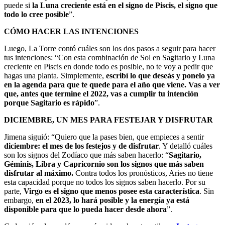
puede si
la Luna creciente está en el signo de Piscis, el signo que
todo lo cree posible
”.
CÓMO HACER LAS INTENCIONES
Luego, La Torre contó cuáles son los dos pasos a seguir para hacer
tus intenciones: “Con esta combinación de Sol en Sagitario y Luna
creciente en Piscis en donde todo es posible, no te voy a pedir que
hagas una planta. Simplemente,
escribí lo que deseás y ponelo ya
en la agenda para que te quede para el año que viene. Vas a ver
que, antes que termine el 2022, vas a cumplir tu intención
porque Sagitario es rápido
”.
DICIEMBRE, UN MES PARA FESTEJAR Y DISFRUTAR
Jimena siguió: “Quiero que la pases bien, que empieces a sentir
diciembre: el mes de los festejos y de disfrutar
. Y detalló cuáles
son los signos del Zodíaco que más saben hacerlo: “
Sagitario,
Géminis, Libra y Capricornio son los signos que más saben
disfrutar al máximo.
Contra todos los pronósticos, Aries no tiene
esta capacidad porque no todos los signos saben hacerlo. Por su
parte,
Virgo es el signo que menos posee esta característica
. Sin
embargo,
en el 2023, lo hará posible y la energía ya está
disponible para que lo pueda hacer desde ahora
”.