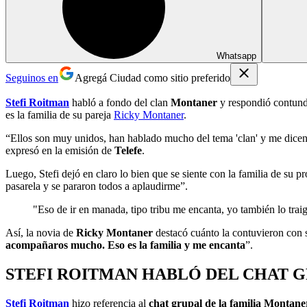
Whatsapp
Seguinos en
Agregá Ciudad como sitio preferido
Stefi Roitman
habló a fondo del clan
Montaner
y respondió contund
es la familia de su pareja
Ricky Montaner
.
“Ellos son muy unidos, han hablado mucho del tema 'clan' y me dicen '
expresó en la emisión de
Telefe
.
Luego, Stefi dejó en claro lo bien que se siente con la familia de su p
pasarela y se pararon todos a aplaudirme”.
"Eso de ir en manada, tipo tribu me encanta, yo también lo tra
Así, la novia de
Ricky Montaner
destacó cuánto la contuvieron con s
acompañaros mucho. Eso es la familia y me encanta
”.
STEFI ROITMAN HABLÓ DEL CHAT G
Stefi Roitman
hizo referencia al
chat grupal de la familia Montan