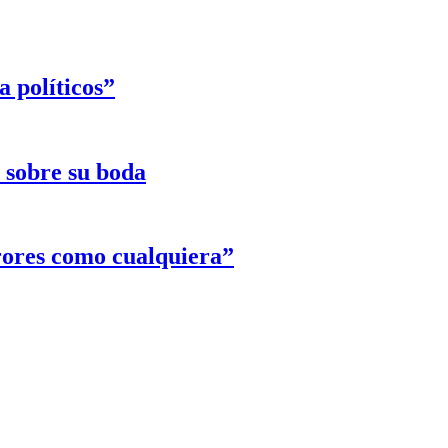
 políticos”
e sobre su boda
rores como cualquiera”