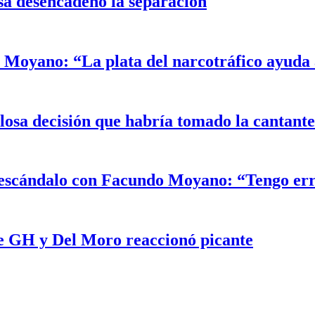
sa desencadenó la separación
Moyano: “La plata del narcotráfico ayuda a
alosa decisión que habría tomado la cantant
el escándalo con Facundo Moyano: “Tengo er
e GH y Del Moro reaccionó picante