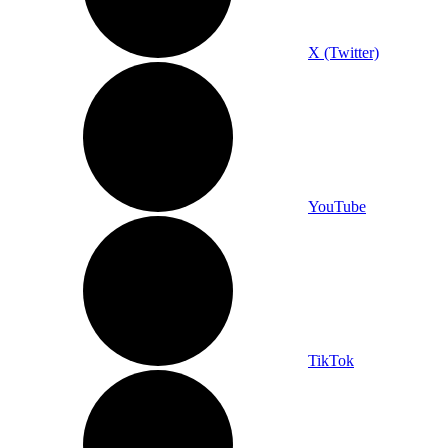
X (Twitter)
YouTube
TikTok