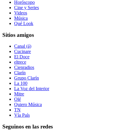
Horóscopo
Cine y Series
Videos
Música
Qué Look
Sitios amigos
Canal (á)
Cucinare
El Doce
eltrece
Cienradios
Clarín
Grupo Clarín
La 100
La Voz del Interior
Mitre
Olé
Quiero Música
TN
Vía País
Seguinos en las redes