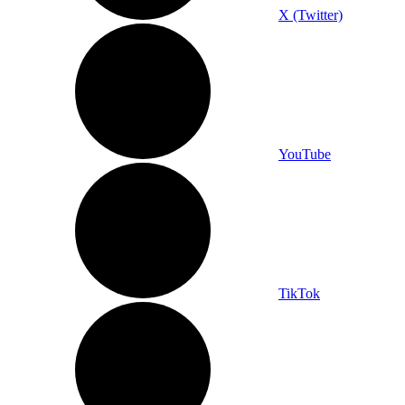
X (Twitter)
YouTube
TikTok