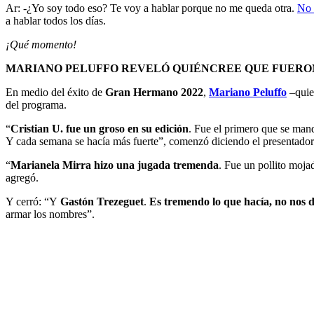
Ar: -¿Yo soy todo eso? Te voy a hablar porque no me queda otra.
No 
a hablar todos los días.
¡Qué momento!
MARIANO PELUFFO REVELÓ QUIÉNCREE QUE FUERON
En medio del éxito de
Gran Hermano 2022
,
Mariano Peluffo
–quien
del programa.
“
Cristian U. fue un groso en su edición
. Fue el primero que se man
Y cada semana se hacía más fuerte”, comenzó diciendo el presentado
“
Marianela Mirra hizo una jugada tremenda
. Fue un pollito moja
agregó.
Y cerró: “Y
Gastón Trezeguet
.
Es tremendo lo que hacía, no nos
armar los nombres”.