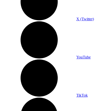
X (Twitter)
YouTube
TikTok