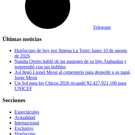
Telegram
Últimas noticias
Horóscopo de hoy por Jimena La Torre: lunes 10 de agosto
de 2026
Natalia Oreiro habló de las pasiones de su hijo Atahualpa y
sorprendió con sus hobbies
Así llegó Lionel Messi al cementerio para despedir a su papá,
Jorge Messi
Un Sol para los Chicos 2026 recaudó $2.427.921.106 para
UNICEF
Secciones
Espectáculos
Actualidad
Internacional
Exclusivo
Horóscopo