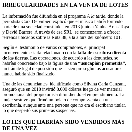
IRREGULARIDADES EN LA VENTA DE LOTES
La información fue difundida en el programa
A la tarde
, donde la
periodista Cora Debarbieri explicó que el músico habría formado
parte de una sociedad constituida en 2013 junto a Yanina Arias Toya
y David Barrera. A través de esa SRL, se comenzaron a ofrecer
terrenos ubicados sobre la Ruta 38, a la altura del kilómetro 101.
Según el testimonio de varios compradores, el principal
inconveniente estaría relacionado con la
falta de escritura directa
de las tierras
. Las operaciones, de acuerdo a las denuncias, se
habrían concretado bajo la figura de una
“usucapión prometida”
,
un trámite legal de posesión que —siempre según los acusadores—
nunca habría sido finalizado.
Una de las denunciantes, identificada como Silvina Carla Canzani,
aseguró que en 2018 invirtió 8.000 dólares luego de ver material
promocional del propio artista difundiendo el emprendimiento. La
mujer sostuvo que firmó un boleto de compra-venta en una
escribanía, aunque ante una persona que no era el escribano titular,
lo que despertó sus primeras sospechas.
LOTES QUE HABRÍAN SIDO VENDIDOS MÁS
DE UNA VEZ