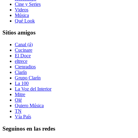
Cine y Series
Videos
Música
Qué Look
Sitios amigos
Canal (á)
Cucinare
El Doce
eltrece
Cienradios
Clarín
Grupo Clarín
La 100
La Voz del Interior
Mitre
Olé
Quiero Música
TN
Vía País
Seguinos en las redes