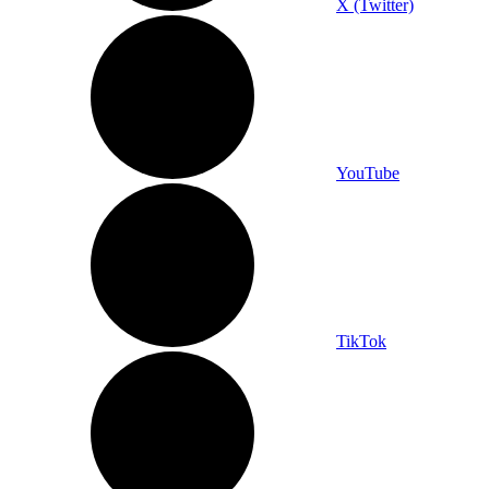
X (Twitter)
YouTube
TikTok