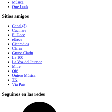
Música
Qué Look
Sitios amigos
Canal (á)
Cucinare
El Doce
eltrece
Cienradios
Clarín
Grupo Clarín
La 100
La Voz del Interior
Mitre
Olé
Quiero Música
TN
Vía País
Seguinos en las redes