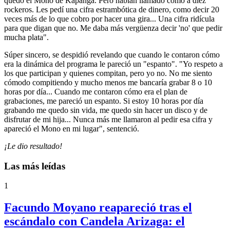
quedó el Mono de Kapanga. Pero habían llamado como a diez
rockeros. Les pedí una cifra estrambótica de dinero, como decir 20
veces más de lo que cobro por hacer una gira... Una cifra ridícula
para que digan que no. Me daba más vergüenza decir 'no' que pedir
mucha plata".
Súper sincero, se despidió revelando que cuando le contaron cómo
era la dinámica del programa le pareció un "espanto". "Yo respeto a
los que participan y quienes compitan, pero yo no. No me siento
cómodo compitiendo y mucho menos me bancaría grabar 8 o 10
horas por día... Cuando me contaron cómo era el plan de
grabaciones, me pareció un espanto. Si estoy 10 horas por día
grabando me quedo sin vida, me quedo sin hacer un disco y de
disfrutar de mi hija... Nunca más me llamaron al pedir esa cifra y
apareció el Mono en mi lugar", sentenció.
¡Le dio resultado!
Las más leídas
1
Facundo Moyano reapareció tras el
escándalo con Candela Arizaga: el