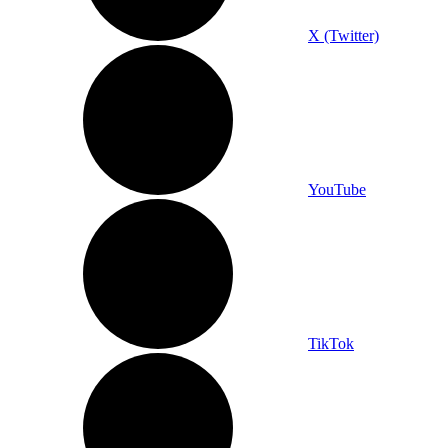
X (Twitter)
YouTube
TikTok