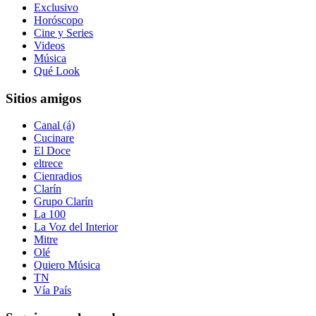
Exclusivo
Horóscopo
Cine y Series
Videos
Música
Qué Look
Sitios amigos
Canal (á)
Cucinare
El Doce
eltrece
Cienradios
Clarín
Grupo Clarín
La 100
La Voz del Interior
Mitre
Olé
Quiero Música
TN
Vía País