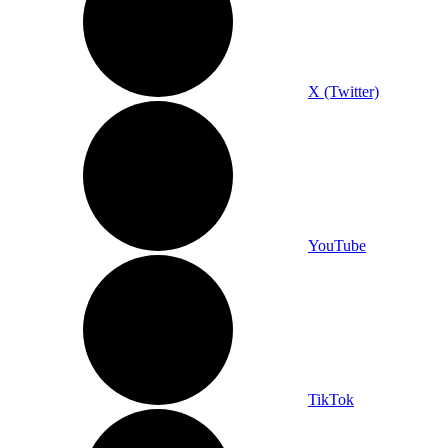
X (Twitter)
YouTube
TikTok