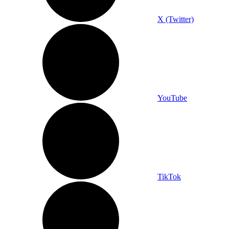
X (Twitter)
YouTube
TikTok