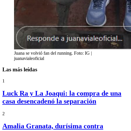
Juana se volvió fan del running. Foto: IG |
juanavialeoficial
Las más leídas
1
Luck Ra y La Joaqui: la compra de una
casa desencadenó la separación
2
Amalia Granata, durísima contra