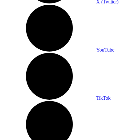
X (Twitter)
YouTube
TikTok