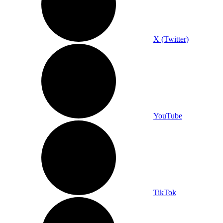
X (Twitter)
YouTube
TikTok