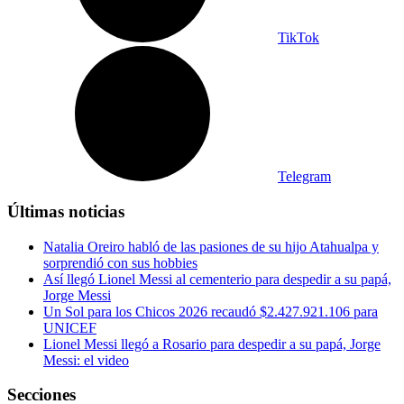
TikTok
Telegram
Últimas noticias
Natalia Oreiro habló de las pasiones de su hijo Atahualpa y
sorprendió con sus hobbies
Así llegó Lionel Messi al cementerio para despedir a su papá,
Jorge Messi
Un Sol para los Chicos 2026 recaudó $2.427.921.106 para
UNICEF
Lionel Messi llegó a Rosario para despedir a su papá, Jorge
Messi: el video
Secciones