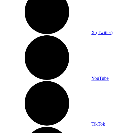
X (Twitter)
YouTube
TikTok