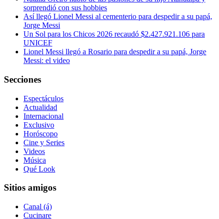
sorprendió con sus hobbies
Así llegó Lionel Messi al cementerio para despedir a su papá,
Jorge Messi
Un Sol para los Chicos 2026 recaudó $2.427.921.106 para
UNICEF
Lionel Messi llegó a Rosario para despedir a su papá, Jorge
Messi: el video
Secciones
Espectáculos
Actualidad
Internacional
Exclusivo
Horóscopo
Cine y Series
Videos
Música
Qué Look
Sitios amigos
Canal (á)
Cucinare