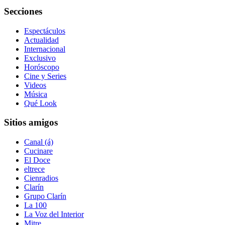
Secciones
Espectáculos
Actualidad
Internacional
Exclusivo
Horóscopo
Cine y Series
Videos
Música
Qué Look
Sitios amigos
Canal (á)
Cucinare
El Doce
eltrece
Cienradios
Clarín
Grupo Clarín
La 100
La Voz del Interior
Mitre