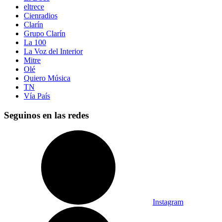
eltrece
Cienradios
Clarín
Grupo Clarín
La 100
La Voz del Interior
Mitre
Olé
Quiero Música
TN
Vía País
Seguinos en las redes
Instagram