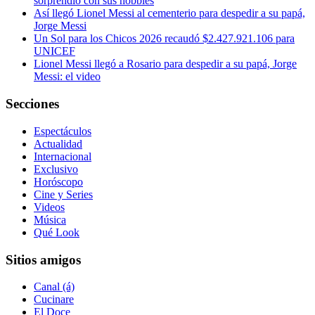
sorprendió con sus hobbies
Así llegó Lionel Messi al cementerio para despedir a su papá,
Jorge Messi
Un Sol para los Chicos 2026 recaudó $2.427.921.106 para
UNICEF
Lionel Messi llegó a Rosario para despedir a su papá, Jorge
Messi: el video
Secciones
Espectáculos
Actualidad
Internacional
Exclusivo
Horóscopo
Cine y Series
Videos
Música
Qué Look
Sitios amigos
Canal (á)
Cucinare
El Doce