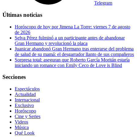
Telegram
Últimas noticias
Horóscopo de hoy por Jimena La Torre: viernes 7 de agosto
de 2026
Selva Pérez fulminó a un participante antes de abandonar
Gran Hermano y revolucionó la placa
Juanicar abandonó Gran Hermano tras enterarse del problema
de salud de su mamá: el desgarrador llanto de sus compañeros
Sorpresa total: aseguran que Roberto García Moritán estaría
iniciando un romance con Emily Ceco de Love is Blind
Secciones
Espectáculos
Actualidad
Internacional
Exclusivo
Horóscopo
Cine y Series
Videos
Música
Qué Look