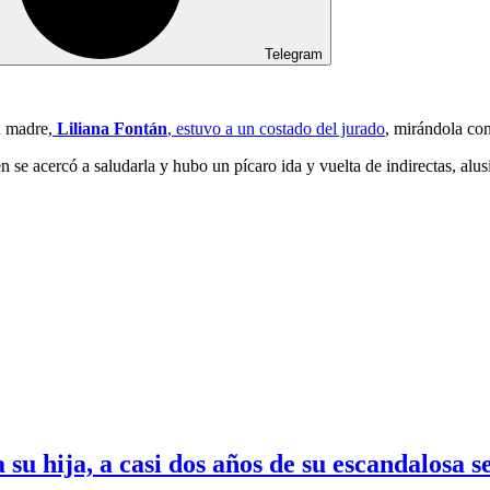
Telegram
u madre,
Liliana Fontán
, estuvo a un costado del jurado
, mirándola con
en se acercó a saludarla y hubo un pícaro ida y vuelta de indirectas, alusi
 hija, a casi dos años de su escandalosa s