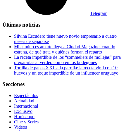
Telegram
Últimas noticias
Silvina Escudero tiene nuevo novio empresario a cuatro
meses de separarse
Mi camino es amarte llega a Ciudad Magazine: cuándo
estrena, de qué trata y quiénes forman el reparto
La receta imperdible de los “sommeliers de mollejas” para
prepararlas al verdeo como en los bodegones
Tortilla de papas XXL a la parrilla: la receta viral con 10
huevos y un toque imperdible de un influencer uruguayo
Secciones
Espectáculos
Actualidad
Internacional
Exclusivo
Horóscopo
Cine y Series
Videos