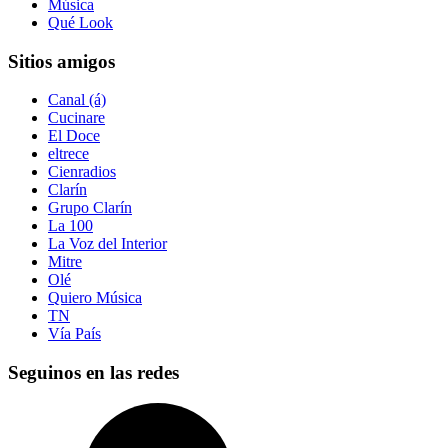
Música
Qué Look
Sitios amigos
Canal (á)
Cucinare
El Doce
eltrece
Cienradios
Clarín
Grupo Clarín
La 100
La Voz del Interior
Mitre
Olé
Quiero Música
TN
Vía País
Seguinos en las redes