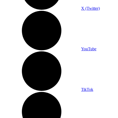
X (Twitter)
YouTube
TikTok