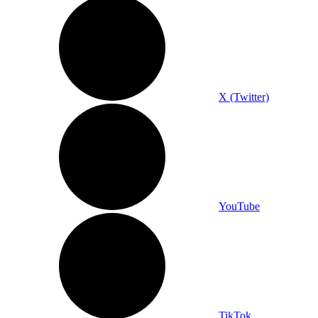
X (Twitter)
YouTube
TikTok