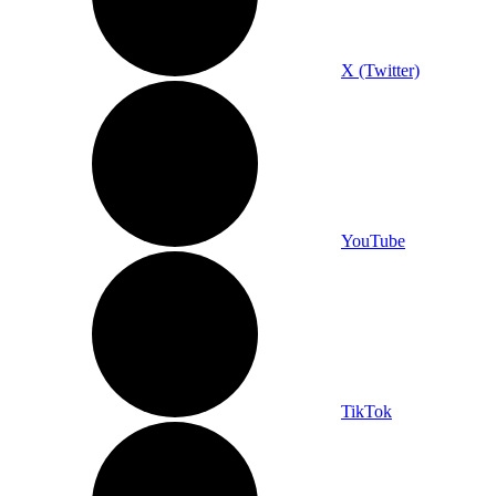
X (Twitter)
YouTube
TikTok