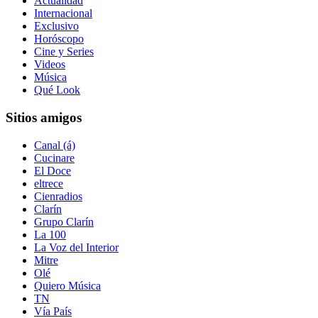
Actualidad
Internacional
Exclusivo
Horóscopo
Cine y Series
Videos
Música
Qué Look
Sitios amigos
Canal (á)
Cucinare
El Doce
eltrece
Cienradios
Clarín
Grupo Clarín
La 100
La Voz del Interior
Mitre
Olé
Quiero Música
TN
Vía País