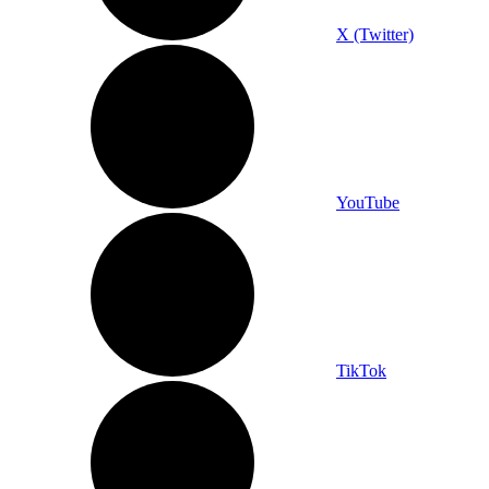
X (Twitter)
YouTube
TikTok