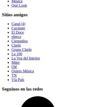
Música
Qué Look
Sitios amigos
Canal (á)
Cucinare
El Doce
eltrece
Cienradios
Clarín
Grupo Clarín
La 100
La Voz del Interior
Mitre
Olé
Quiero Música
TN
Vía País
Seguinos en las redes