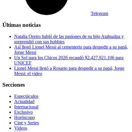
Telegram
Últimas noticias
Natalia Oreiro habló de las pasiones de su hijo Atahualpa y
sorprendió con sus hobbies
Así llegó Lionel Messi al cementerio para despedir a su papá,
Jorge Messi
Un Sol para los Chicos 2026 recaudó $2.427.921.106 para
UNICEF
Lionel Messi llegó a Rosario para despedir a su papá, Jorge
Messi: el video
Secciones
Espectáculos
Actualidad
Internacional
Exclusivo
Horóscopo
Cine y Series
Videos