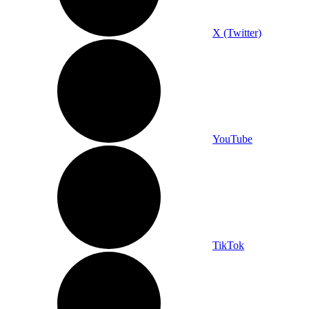
X (Twitter)
YouTube
TikTok