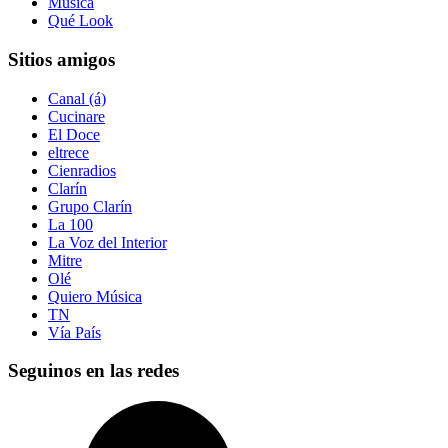
Música
Qué Look
Sitios amigos
Canal (á)
Cucinare
El Doce
eltrece
Cienradios
Clarín
Grupo Clarín
La 100
La Voz del Interior
Mitre
Olé
Quiero Música
TN
Vía País
Seguinos en las redes