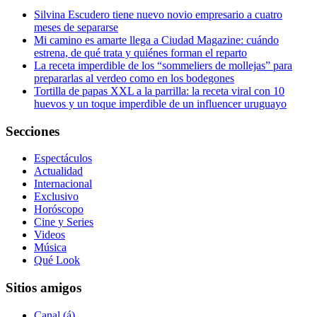
Silvina Escudero tiene nuevo novio empresario a cuatro
meses de separarse
Mi camino es amarte llega a Ciudad Magazine: cuándo
estrena, de qué trata y quiénes forman el reparto
La receta imperdible de los “sommeliers de mollejas” para
prepararlas al verdeo como en los bodegones
Tortilla de papas XXL a la parrilla: la receta viral con 10
huevos y un toque imperdible de un influencer uruguayo
Secciones
Espectáculos
Actualidad
Internacional
Exclusivo
Horóscopo
Cine y Series
Videos
Música
Qué Look
Sitios amigos
Canal (á)