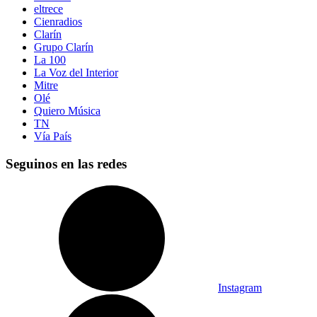
eltrece
Cienradios
Clarín
Grupo Clarín
La 100
La Voz del Interior
Mitre
Olé
Quiero Música
TN
Vía País
Seguinos en las redes
Instagram