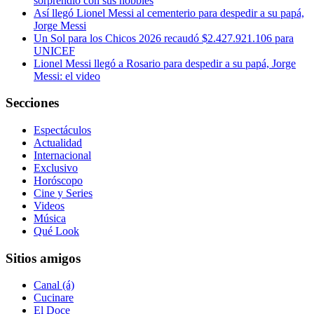
sorprendió con sus hobbies
Así llegó Lionel Messi al cementerio para despedir a su papá,
Jorge Messi
Un Sol para los Chicos 2026 recaudó $2.427.921.106 para
UNICEF
Lionel Messi llegó a Rosario para despedir a su papá, Jorge
Messi: el video
Secciones
Espectáculos
Actualidad
Internacional
Exclusivo
Horóscopo
Cine y Series
Videos
Música
Qué Look
Sitios amigos
Canal (á)
Cucinare
El Doce