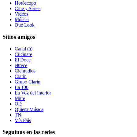
Horóscopo
Cine y Series
Videos
Música
Qué Look
Sitios amigos
Canal (á)
Cucinare
El Doce
eltrece
Cienradios
Clarín
Grupo Clarín
La 100
La Voz del Interior
Mitre
Olé
Quiero Música
TN
Vía País
Seguinos en las redes