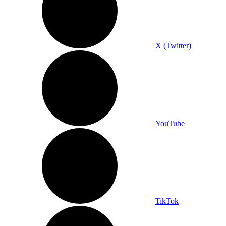
X (Twitter)
YouTube
TikTok