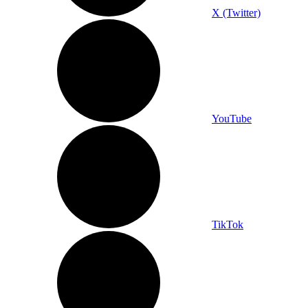
X (Twitter)
YouTube
TikTok