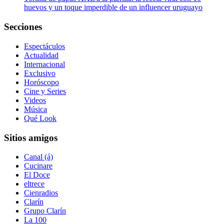
huevos y un toque imperdible de un influencer uruguayo
Secciones
Espectáculos
Actualidad
Internacional
Exclusivo
Horóscopo
Cine y Series
Videos
Música
Qué Look
Sitios amigos
Canal (á)
Cucinare
El Doce
eltrece
Cienradios
Clarín
Grupo Clarín
La 100