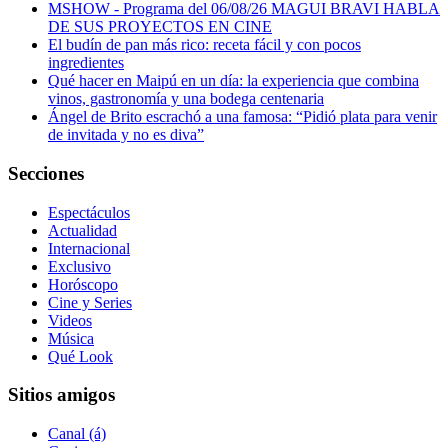
MSHOW - Programa del 06/08/26 MAGUI BRAVI HABLA
DE SUS PROYECTOS EN CINE
El budín de pan más rico: receta fácil y con pocos
ingredientes
Qué hacer en Maipú en un día: la experiencia que combina
vinos, gastronomía y una bodega centenaria
Ángel de Brito escrachó a una famosa: “Pidió plata para venir
de invitada y no es diva”
Secciones
Espectáculos
Actualidad
Internacional
Exclusivo
Horóscopo
Cine y Series
Videos
Música
Qué Look
Sitios amigos
Canal (á)