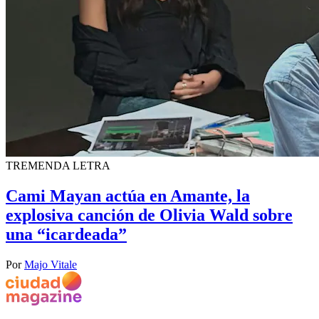
TREMENDA LETRA
Cami Mayan actúa en Amante, la
explosiva canción de Olivia Wald sobre
una “icardeada”
Por
Majo Vitale