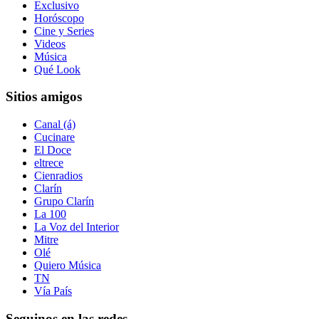
Exclusivo
Horóscopo
Cine y Series
Videos
Música
Qué Look
Sitios amigos
Canal (á)
Cucinare
El Doce
eltrece
Cienradios
Clarín
Grupo Clarín
La 100
La Voz del Interior
Mitre
Olé
Quiero Música
TN
Vía País
Seguinos en las redes