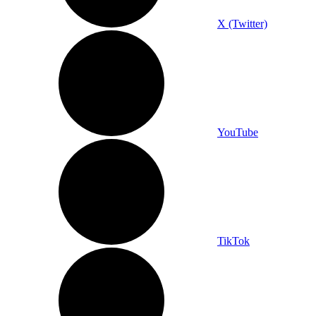
X (Twitter)
YouTube
TikTok