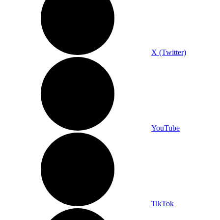
X (Twitter)
YouTube
TikTok