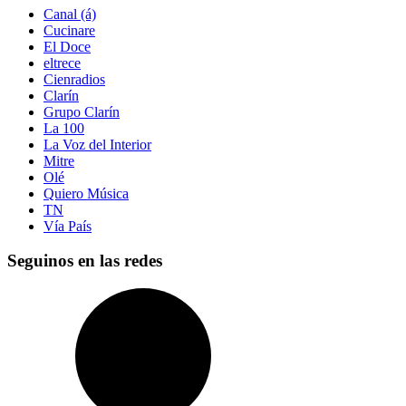
Canal (á)
Cucinare
El Doce
eltrece
Cienradios
Clarín
Grupo Clarín
La 100
La Voz del Interior
Mitre
Olé
Quiero Música
TN
Vía País
Seguinos en las redes