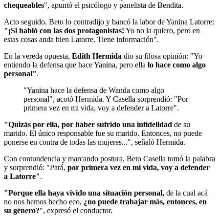
chequeables
", apuntó el psicólogo y panelista de Bendita.
Acto seguido, Beto lo contradijo y bancó la labor de Yanina Latorre:
"¡Si habló con las dos protagonistas!
Yo no la quiero, pero en
estas cosas anda bien Latorre. Tiene información".
En la vereda opuesta,
Edith Hermida
dio su filosa opinión: "Yo
entiendo la defensa que hace Yanina, pero ella
lo hace como algo
personal"
.
"Yanina hace la defensa de Wanda como algo
personal", acotó Hermida. Y Casella sorprendió: "Por
primera vez en mi vida, voy a defender a Latorre".
"Quizás por ella, por haber sufrido una infidelidad
de su
marido. El único responsable fue su marido. Entonces, no puede
ponerse en contra de todas las mujeres...", señaló Hermida.
Con contundencia y marcando postura, Beto Casella tomó la palabra
y sorprendió: "Pará,
por primera vez en mi vida, voy a defender
a Latorre"
.
"Porque ella haya vivido una situación personal,
de la cual acá
no nos hemos hecho eco,
¿no puede trabajar más, entonces, en
su género?
", expresó el conductor.