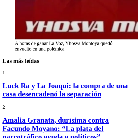
A horas de ganar La Voz, Yhosva Montoya quedó
envuelto en una polémica
Las más leídas
1
Luck Ra y La Joaqui: la compra de una
casa desencadenó la separación
2
Amalia Granata, durísima contra
Facundo Moyano: “La plata del
narcotráfico ayuda a políticos”