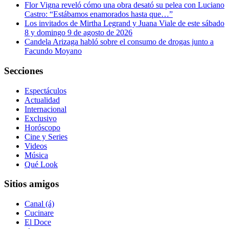
Flor Vigna reveló cómo una obra desató su pelea con Luciano
Castro: “Estábamos enamorados hasta que…”
Los invitados de Mirtha Legrand y Juana Viale de este sábado
8 y domingo 9 de agosto de 2026
Candela Arizaga habló sobre el consumo de drogas junto a
Facundo Moyano
Secciones
Espectáculos
Actualidad
Internacional
Exclusivo
Horóscopo
Cine y Series
Videos
Música
Qué Look
Sitios amigos
Canal (á)
Cucinare
El Doce