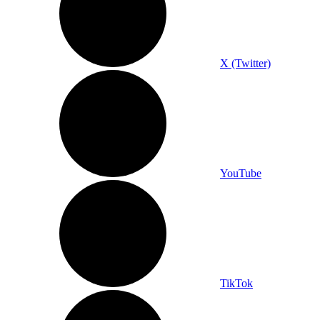
X (Twitter)
YouTube
TikTok