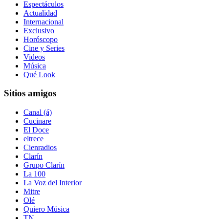
Espectáculos
Actualidad
Internacional
Exclusivo
Horóscopo
Cine y Series
Videos
Música
Qué Look
Sitios amigos
Canal (á)
Cucinare
El Doce
eltrece
Cienradios
Clarín
Grupo Clarín
La 100
La Voz del Interior
Mitre
Olé
Quiero Música
TN