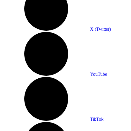
X (Twitter)
YouTube
TikTok