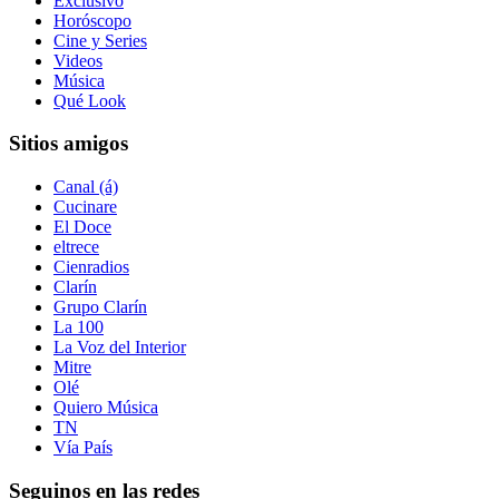
Exclusivo
Horóscopo
Cine y Series
Videos
Música
Qué Look
Sitios amigos
Canal (á)
Cucinare
El Doce
eltrece
Cienradios
Clarín
Grupo Clarín
La 100
La Voz del Interior
Mitre
Olé
Quiero Música
TN
Vía País
Seguinos en las redes