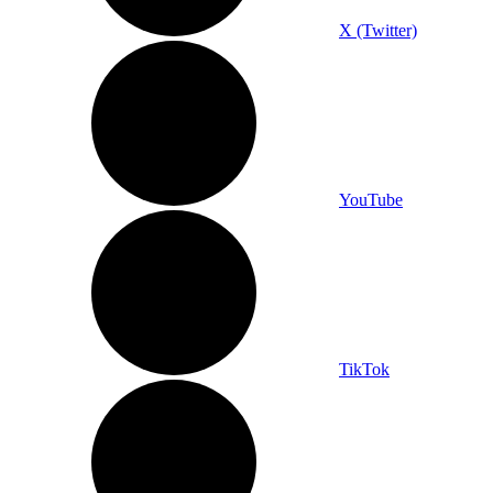
X (Twitter)
YouTube
TikTok