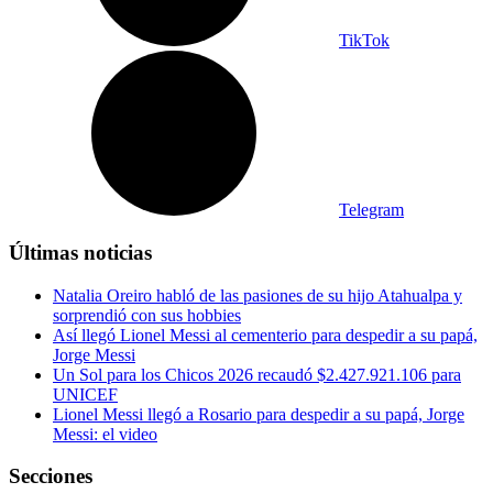
TikTok
Telegram
Últimas noticias
Natalia Oreiro habló de las pasiones de su hijo Atahualpa y
sorprendió con sus hobbies
Así llegó Lionel Messi al cementerio para despedir a su papá,
Jorge Messi
Un Sol para los Chicos 2026 recaudó $2.427.921.106 para
UNICEF
Lionel Messi llegó a Rosario para despedir a su papá, Jorge
Messi: el video
Secciones