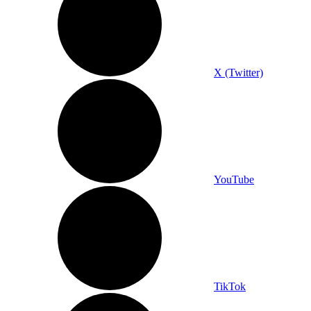
X (Twitter)
YouTube
TikTok