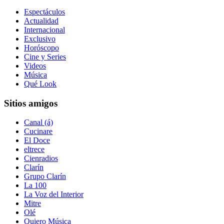
Espectáculos
Actualidad
Internacional
Exclusivo
Horóscopo
Cine y Series
Videos
Música
Qué Look
Sitios amigos
Canal (á)
Cucinare
El Doce
eltrece
Cienradios
Clarín
Grupo Clarín
La 100
La Voz del Interior
Mitre
Olé
Quiero Música